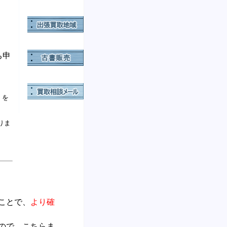
。
ち申
」を
りま
ことで、
より確
ので、こちらま