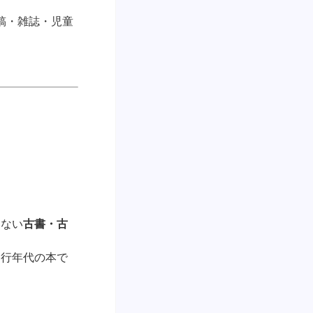
稿・雑誌・児童
いない
古書・古
発行年代の本で