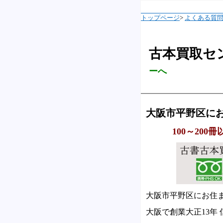
トップページ
>
よくある質
古本買取セ
ーへ
大阪市平野区に
100～20
大阪市平野区にお住
大阪で創業大正13年