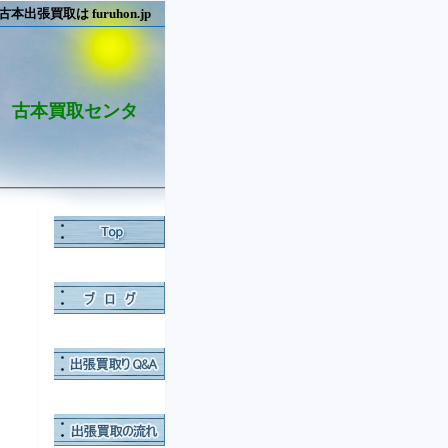
買取は furuhon.jp
、古本買取センタ