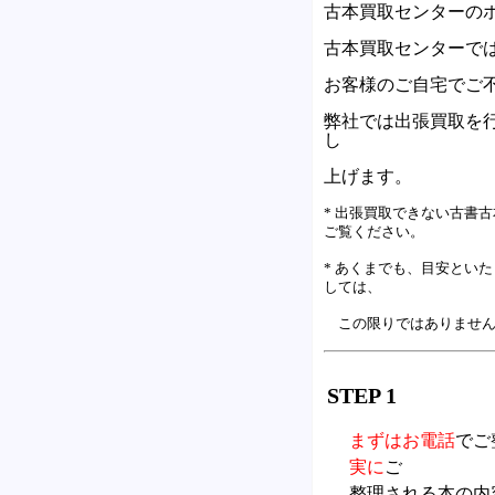
古本買取センターの
古本買取センターで
お客様のご自宅でご
弊社では出張買取を
し
上げます。
* 出張買取できない古書
ご覧ください。
* あくまでも、目安とい
しては、
この限りではありません
STEP 1
まずはお電話
でご
実に
ご
整理される本の内