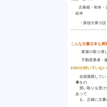
古典籍・和本・
絵本
・探偵大衆小説
こんな古書古本も買
家屋の取り壊し物
不動産業者・建築
ISBN
の付いていない
全国展開してい
本
をの
買い取りを受け
あって
も、正確に古書